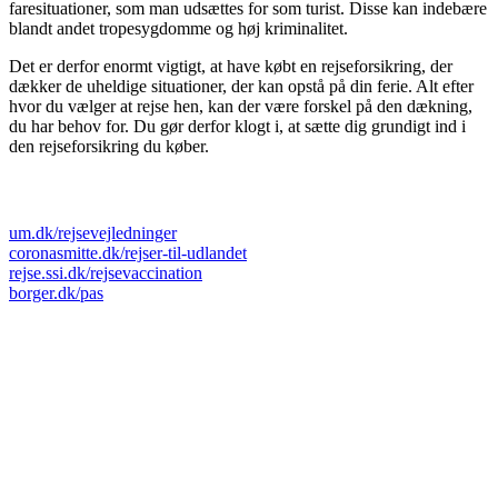
faresituationer, som man udsættes for som turist. Disse kan indebære
blandt andet tropesygdomme og høj kriminalitet.
Det er derfor enormt vigtigt, at have købt en rejseforsikring, der
dækker de uheldige situationer, der kan opstå på din ferie. Alt efter
hvor du vælger at rejse hen, kan der være forskel på den dækning,
du har behov for. Du gør derfor klogt i, at sætte dig grundigt ind i
den rejseforsikring du køber.
Nyttige links
um.dk/rejsevejledninger
coronasmitte.dk/rejser-til-udlandet
rejse.ssi.dk/rejsevaccination
borger.dk/pas
USA
Thailand
Australien
Egypten