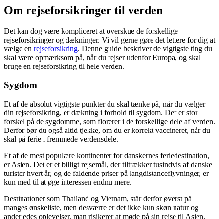
Om rejseforsikringer til verden
Det kan dog være kompliceret at overskue de forskellige
rejseforsikringer og dækninger. Vi vil gerne gøre det lettere for dig at
vælge en
rejseforsikring
. Denne guide beskriver de vigtigste ting du
skal være opmærksom på, når du rejser udenfor Europa, og skal
bruge en rejseforsikring til hele verden.
Sygdom
Et af de absolut vigtigste punkter du skal tænke på, når du vælger
din rejseforsikring, er dækning i forhold til sygdom. Der er stor
forskel på de sygdomme, som florerer i de forskellige dele af verden.
Derfor bør du også altid tjekke, om du er korrekt vaccineret, når du
skal på ferie i fremmede verdensdele.
Et af de mest populære kontinenter for danskernes feriedestination,
er Asien. Det er et billigt rejsemål, der tiltrækker tusindvis af danske
turister hvert år, og de faldende priser på langdistanceflyvninger, er
kun med til at øge interessen endnu mere.
Destinationer som Thailand og Vietnam, står derfor øverst på
manges ønskeliste, men desværre er det ikke kun skøn natur og
anderledes oplevelser, man risikerer at møde på sin rejse til Asien.