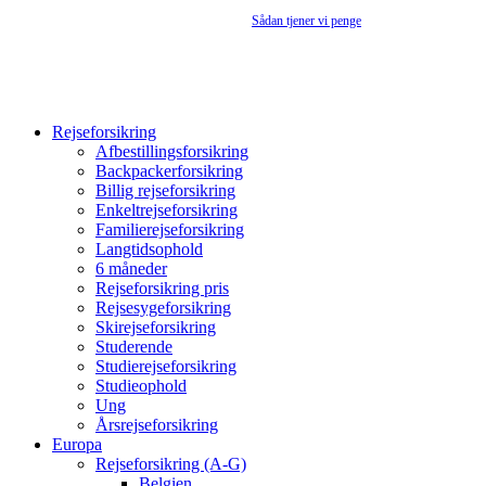
Rejseforsikringsguiden.dk er en annonceside –
Sådan tjener vi penge
Rejseforsikring
Afbestillingsforsikring
Backpackerforsikring
Billig rejseforsikring
Enkeltrejseforsikring
Familierejseforsikring
Langtidsophold
6 måneder
Rejseforsikring pris
Rejsesygeforsikring
Skirejseforsikring
Studerende
Studierejseforsikring
Studieophold
Ung
Årsrejseforsikring
Europa
Rejseforsikring (A-G)
Belgien