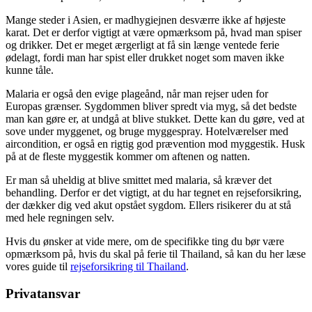
Mange steder i Asien, er madhygiejnen desværre ikke af højeste
karat. Det er derfor vigtigt at være opmærksom på, hvad man spiser
og drikker. Det er meget ærgerligt at få sin længe ventede ferie
ødelagt, fordi man har spist eller drukket noget som maven ikke
kunne tåle.
Malaria er også den evige plageånd, når man rejser uden for
Europas grænser. Sygdommen bliver spredt via myg, så det bedste
man kan gøre er, at undgå at blive stukket. Dette kan du gøre, ved at
sove under myggenet, og bruge myggespray. Hotelværelser med
aircondition, er også en rigtig god prævention mod myggestik. Husk
på at de fleste myggestik kommer om aftenen og natten.
Er man så uheldig at blive smittet med malaria, så kræver det
behandling. Derfor er det vigtigt, at du har tegnet en rejseforsikring,
der dækker dig ved akut opstået sygdom. Ellers risikerer du at stå
med hele regningen selv.
Hvis du ønsker at vide mere, om de specifikke ting du bør være
opmærksom på, hvis du skal på ferie til Thailand, så kan du her læse
vores guide til
rejseforsikring til Thailand
.
Privatansvar