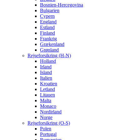
Bosnien-Hercegovina
Bulgarien
Cypern
England
Estland
Finland
Frankrig
Grækenland
Grønland
Rejseforsikring (H-N)
Holland
Irland
Island
Italien
Kroatien
Letland
Litauen
Malta
Monaco
Nordirland
Norge
Rejseforsikring (O-S)
Polen
Portugal
Rumænien