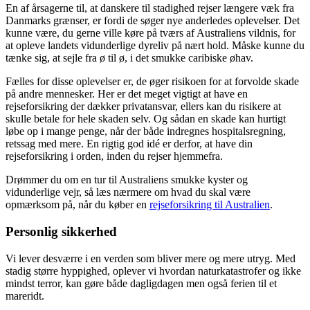
En af årsagerne til, at danskere til stadighed rejser længere væk fra
Danmarks grænser, er fordi de søger nye anderledes oplevelser. Det
kunne være, du gerne ville køre på tværs af Australiens vildnis, for
at opleve landets vidunderlige dyreliv på nært hold. Måske kunne du
tænke sig, at sejle fra ø til ø, i det smukke caribiske øhav.
Fælles for disse oplevelser er, de øger risikoen for at forvolde skade
på andre mennesker. Her er det meget vigtigt at have en
rejseforsikring der dækker privatansvar, ellers kan du risikere at
skulle betale for hele skaden selv. Og sådan en skade kan hurtigt
løbe op i mange penge, når der både indregnes hospitalsregning,
retssag med mere. En rigtig god idé er derfor, at have din
rejseforsikring i orden, inden du rejser hjemmefra.
Drømmer du om en tur til Australiens smukke kyster og
vidunderlige vejr, så læs nærmere om hvad du skal være
opmærksom på, når du køber en
rejseforsikring til Australien
.
Personlig sikkerhed
Vi lever desværre i en verden som bliver mere og mere utryg. Med
stadig større hyppighed, oplever vi hvordan naturkatastrofer og ikke
mindst terror, kan gøre både dagligdagen men også ferien til et
mareridt.