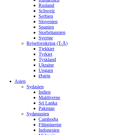
Rusland
Schweiz
Serbien
Slovenien
Spanien
Storbritannien
Sverige
Rejseforsikring (T-Å)
Tjekkiet
Tyrkiet
Tyskland
Ukraine
Ungarn
Østrig
Asien
Sydasien
Indien
Maldiverne
Sri Lanka
Pakistan
Sydøstasien
Cambodja
Filippinerne
Indonesien