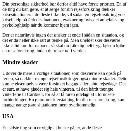
Din personlige sikkerhed bør derfor altid have første prioritet. En af
de ting du kan gøre, er at sørge for din rejseforsikring dækker
krisesituationer. I de fleste tilfælde, vil sådan en rejseforsikring yde
krisehjælp på feriedestinationen, evakuering hvis det anbefales, og
psykologhjælp når du kommer hjem igen.
Der er naturligvis ingen der ønsker at ende i sådan en situation, og
det er da heller ikke rart at tænke på. Men uheldet sker desværre
ikke altid kun for naboen, så skal du føle dig helt tryg, bør du købe
en rejseforsikring, inden du rejser ud i verden.
Mindre skader
Udover de mere alvorlige situationer, som desværre kan opstå på
ferien, så dækker mange rejseforsikringer også mindre skader. Dette
kunne eksempelvis være forsinket bagage eller tabte rejsedage. Det
er surt, at have glædet sig hele vinteren, til den hårdt trængte
vinterferie til Caribien, for så at få turen ødelagt af uforudsete
forhindringer. En økonomisk erstatning fra din rejseforsikring, kan
mange gange gøre situationen mere overkommelig.
USA
En sidste ting som er vigtig at huske på, er, at de fleste