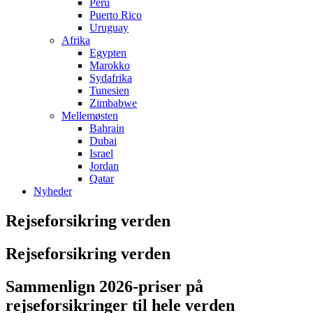
Peru
Puerto Rico
Uruguay
Afrika
Egypten
Marokko
Sydafrika
Tunesien
Zimbabwe
Mellemøsten
Bahrain
Dubai
Israel
Jordan
Qatar
Nyheder
Rejseforsikring verden
Rejseforsikring verden
Sammenlign 2026-priser på
rejseforsikringer til hele verden