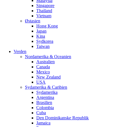
Malaysia
Singapore
Thailand
Vietnam
Østasien
Hong Kong
Japan
Kina
Sydkorea
Taiwan
Verden
Nordamerika & Oceanien
Australien
Canada
Mexico
New Zealand
USA
Sydamerika & Caribien
Sydamerika
Argentina
Brasilien
Colombia
Cuba
Den Dominikanske Republik
Jamaica