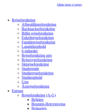
Rejseforsikringsguiden.dk er en annonceside –
Sådan tjener vi penge
Rejseforsikring
Afbestillingsforsikring
Backpackerforsikring
Billig rejseforsikring
Enkeltrejseforsikring
Familierejseforsikring
Langtidsophold
6 måneder
Rejseforsikring pris
Rejsesygeforsikring
Skirejseforsikring
Studerende
Studierejseforsikring
Studieophold
Ung
Årsrejseforsikring
Europa
Rejseforsikring (A-G)
Belgien
Bosnien-Hercegovina
Bulgarien