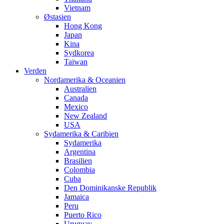
Vietnam
Østasien
Hong Kong
Japan
Kina
Sydkorea
Taiwan
Verden
Nordamerika & Oceanien
Australien
Canada
Mexico
New Zealand
USA
Sydamerika & Caribien
Sydamerika
Argentina
Brasilien
Colombia
Cuba
Den Dominikanske Republik
Jamaica
Peru
Puerto Rico
Uruguay