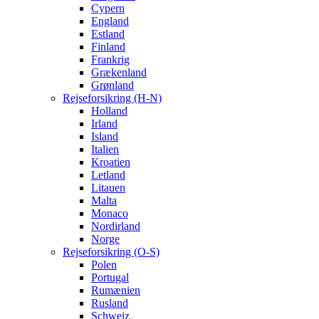
Cypern
England
Estland
Finland
Frankrig
Grækenland
Grønland
Rejseforsikring (H-N)
Holland
Irland
Island
Italien
Kroatien
Letland
Litauen
Malta
Monaco
Nordirland
Norge
Rejseforsikring (O-S)
Polen
Portugal
Rumænien
Rusland
Schweiz