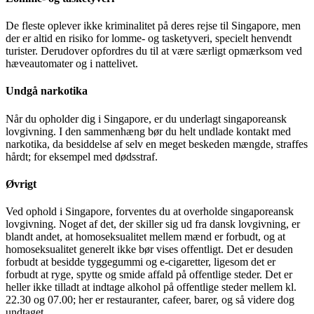
De fleste oplever ikke kriminalitet på deres rejse til Singapore, men
der er altid en risiko for lomme- og tasketyveri, specielt henvendt
turister. Derudover opfordres du til at være særligt opmærksom ved
hæveautomater og i nattelivet.
Undgå narkotika
Når du opholder dig i Singapore, er du underlagt singaporeansk
lovgivning. I den sammenhæng bør du helt undlade kontakt med
narkotika, da besiddelse af selv en meget beskeden mængde, straffes
hårdt; for eksempel med dødsstraf.
Øvrigt
Ved ophold i Singapore, forventes du at overholde singaporeansk
lovgivning. Noget af det, der skiller sig ud fra dansk lovgivning, er
blandt andet, at homoseksualitet mellem mænd er forbudt, og at
homoseksualitet generelt ikke bør vises offentligt. Det er desuden
forbudt at besidde tyggegummi og e-cigaretter, ligesom det er
forbudt at ryge, spytte og smide affald på offentlige steder. Det er
heller ikke tilladt at indtage alkohol på offentlige steder mellem kl.
22.30 og 07.00; her er restauranter, cafeer, barer, og så videre dog
undtaget.