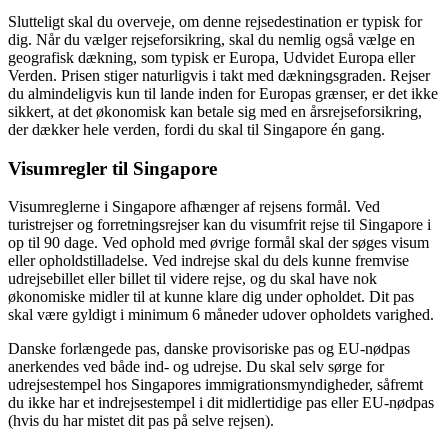
Slutteligt skal du overveje, om denne rejsedestination er typisk for
dig. Når du vælger rejseforsikring, skal du nemlig også vælge en
geografisk dækning, som typisk er Europa, Udvidet Europa eller
Verden. Prisen stiger naturligvis i takt med dækningsgraden. Rejser
du almindeligvis kun til lande inden for Europas grænser, er det ikke
sikkert, at det økonomisk kan betale sig med en årsrejseforsikring,
der dækker hele verden, fordi du skal til Singapore én gang.
Visumregler til Singapore
Visumreglerne i Singapore afhænger af rejsens formål. Ved
turistrejser og forretningsrejser kan du visumfrit rejse til Singapore i
op til 90 dage. Ved ophold med øvrige formål skal der søges visum
eller opholdstilladelse. Ved indrejse skal du dels kunne fremvise
udrejsebillet eller billet til videre rejse, og du skal have nok
økonomiske midler til at kunne klare dig under opholdet. Dit pas
skal være gyldigt i minimum 6 måneder udover opholdets varighed.
Danske forlængede pas, danske provisoriske pas og EU-nødpas
anerkendes ved både ind- og udrejse. Du skal selv sørge for
udrejsestempel hos Singapores immigrationsmyndigheder, såfremt
du ikke har et indrejsestempel i dit midlertidige pas eller EU-nødpas
(hvis du har mistet dit pas på selve rejsen).