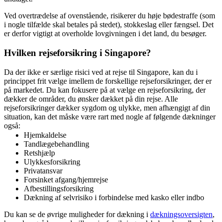
Ved overtrædelse af ovenstående, risikerer du høje bødestraffe (som
i nogle tilfælde skal betales på stedet), stokkeslag eller fængsel. Det
er derfor vigtigt at overholde lovgivningen i det land, du besøger.
Hvilken rejseforsikring i Singapore?
Da der ikke er særlige risici ved at rejse til Singapore, kan du i
princippet frit vælge imellem de forskellige rejseforsikringer, der er
på markedet. Du kan fokusere på at vælge en rejseforsikring, der
dækker de områder, du ønsker dækket på din rejse. Alle
rejseforsikringer dækker sygdom og ulykke, men afhængigt af din
situation, kan det måske være rart med nogle af følgende dækninger
også:
Hjemkaldelse
Tandlægebehandling
Retshjælp
Ulykkesforsikring
Privatansvar
Forsinket afgang/hjemrejse
Afbestillingsforsikring
Dækning af selvrisiko i forbindelse med kasko eller indbo
Du kan se de øvrige muligheder for dækning i
dækningsoversigten
,