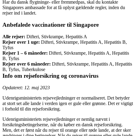
Har du dansk flygtninge- eller fremmedpas, skal du kontakte
Singapores ambassade for at få oplyst gældende regler, inden du
rejser ind i landet.
Anbefalede vaccinationer til Singapore
Alle rejser:
Difteri, Stivkrampe, Hepatitis A
Rejser over 1 uge:
Difteri, Stivkrampe, Hepatitis A, Hepatitis B,
Tyfus
Rejser 1 – 6 måneder:
Difteri, Stivkrampe, Hepatitis A, Hepatitis
B, Tyfus
Rejser over 6 måneder:
Difteri, Stivkrampe, Hepatitis A, Hepatitis
B, Tyfus, Tuberkulose
Info om rejseforsikring og coronavirus
Opdateret: 12. maj 2023
Udenrigsministeriets rejsevejledninger er normaliseret. Det betyder
at stort set alle lande i verden igen er gule eller grønne. Det er vigtigt
i forhold til din rejseforsikring.
Udenrigsministeriets rejsevejledninger er nemlig nævnt i
forsikringsbetingelserne, når du køber en dansk rejseforsikring.
Men, det er først når du rejser til orange eller røde lande, at der sker
ændringer i dine betingelser. Når du rejser til grønne eller gule lande,