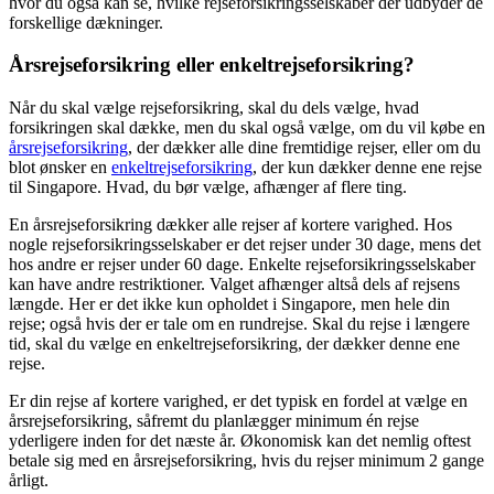
hvor du også kan se, hvilke rejseforsikringsselskaber der udbyder de
forskellige dækninger.
Årsrejseforsikring eller enkeltrejseforsikring?
Når du skal vælge rejseforsikring, skal du dels vælge, hvad
forsikringen skal dække, men du skal også vælge, om du vil købe en
årsrejseforsikring
, der dækker alle dine fremtidige rejser, eller om du
blot ønsker en
enkeltrejseforsikring
, der kun dækker denne ene rejse
til Singapore. Hvad, du bør vælge, afhænger af flere ting.
En årsrejseforsikring dækker alle rejser af kortere varighed. Hos
nogle rejseforsikringsselskaber er det rejser under 30 dage, mens det
hos andre er rejser under 60 dage. Enkelte rejseforsikringsselskaber
kan have andre restriktioner. Valget afhænger altså dels af rejsens
længde. Her er det ikke kun opholdet i Singapore, men hele din
rejse; også hvis der er tale om en rundrejse. Skal du rejse i længere
tid, skal du vælge en enkeltrejseforsikring, der dækker denne ene
rejse.
Er din rejse af kortere varighed, er det typisk en fordel at vælge en
årsrejseforsikring, såfremt du planlægger minimum én rejse
yderligere inden for det næste år. Økonomisk kan det nemlig oftest
betale sig med en årsrejseforsikring, hvis du rejser minimum 2 gange
årligt.