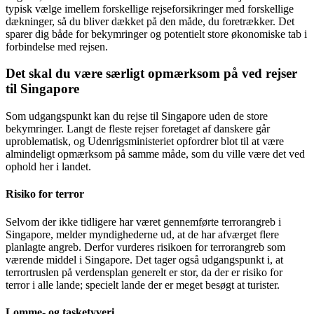
typisk vælge imellem forskellige rejseforsikringer med forskellige
dækninger, så du bliver dækket på den måde, du foretrækker. Det
sparer dig både for bekymringer og potentielt store økonomiske tab i
forbindelse med rejsen.
Det skal du være særligt opmærksom på ved rejser
til Singapore
Som udgangspunkt kan du rejse til Singapore uden de store
bekymringer. Langt de fleste rejser foretaget af danskere går
uproblematisk, og Udenrigsministeriet opfordrer blot til at være
almindeligt opmærksom på samme måde, som du ville være det ved
ophold her i landet.
Risiko for terror
Selvom der ikke tidligere har været gennemførte terrorangreb i
Singapore, melder myndighederne ud, at de har afværget flere
planlagte angreb. Derfor vurderes risikoen for terrorangreb som
værende middel i Singapore. Det tager også udgangspunkt i, at
terrortruslen på verdensplan generelt er stor, da der er risiko for
terror i alle lande; specielt lande der er meget besøgt at turister.
Lomme- og tasketyveri