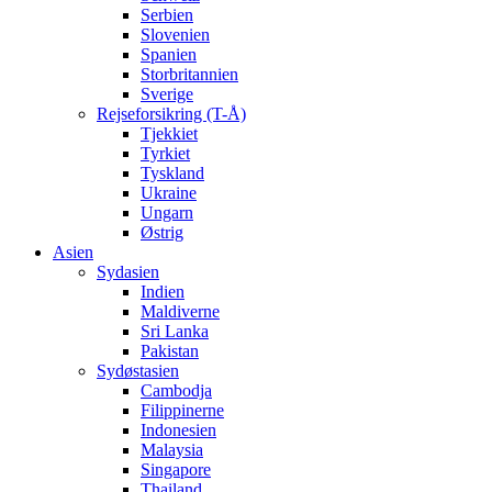
Serbien
Slovenien
Spanien
Storbritannien
Sverige
Rejseforsikring (T-Å)
Tjekkiet
Tyrkiet
Tyskland
Ukraine
Ungarn
Østrig
Asien
Sydasien
Indien
Maldiverne
Sri Lanka
Pakistan
Sydøstasien
Cambodja
Filippinerne
Indonesien
Malaysia
Singapore
Thailand