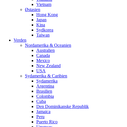
Vietnam
Østasien
Hong Kong
Japan
Kina
Sydkorea
Taiwan
Verden
Nordamerika & Oceanien
Australien
Canada
Mexico
New Zealand
USA
Sydamerika & Caribien
Sydamerika
Argentina
Brasilien
Colombia
Cuba
Den Dominikanske Republik
Jamaica
Peru
Puerto Rico
Uruguay