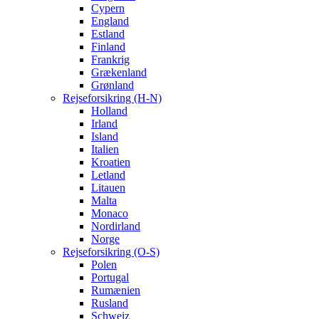
Cypern
England
Estland
Finland
Frankrig
Grækenland
Grønland
Rejseforsikring (H-N)
Holland
Irland
Island
Italien
Kroatien
Letland
Litauen
Malta
Monaco
Nordirland
Norge
Rejseforsikring (O-S)
Polen
Portugal
Rumænien
Rusland
Schweiz