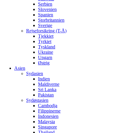
Serbien
Slovenien
Spanien
Storbritannien
Sverige
Rejseforsikring (T-Å)
Tjekkiet
Tyrkiet
Tyskland
Ukraine
Ungarn
Østrig
Asien
Sydasien
Indien
Maldiverne
Sri Lanka
Pakistan
Sydøstasien
Cambodja
Filippinerne
Indonesien
Malaysia
Singapore
Thailand