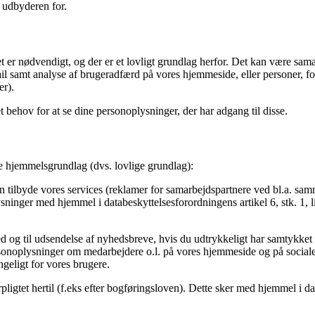
 udbyderen for.
et er nødvendigt, og der er et lovligt grundlag herfor. Det kan være sam
ail samt analyse af brugeradfærd på vores hjemmeside, eller personer, 
er).
t behov for at se dine personoplysninger, der har adgang til disse.
 hjemmelsgrundlag (dvs. lovlige grundlag):
tilbyde vores services (reklamer for samarbejdspartnere ved bl.a. sammenl
sninger med hjemmel i databeskyttelsesforordningens artikel 6, stk. 1, l
 og til udsendelse af nyhedsbreve, hvis du udtrykkeligt har samtykket
r personoplysninger om medarbejdere o.l. på vores hjemmeside og på socia
ængeligt for vores brugere.
pligtet hertil (f.eks efter bogføringsloven). Dette sker med hjemmel i data