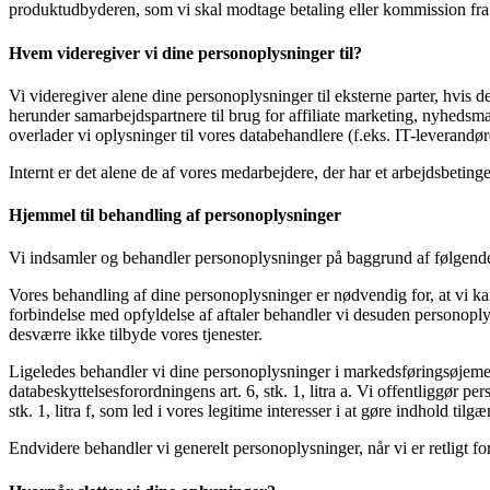
produktudbyderen, som vi skal modtage betaling eller kommission fra
Hvem videregiver vi dine personoplysninger til
?
Vi videregiver alene dine personoplysninger til eksterne parter, hvis d
herunder samarbejdspartnere til brug for affiliate marketing, nyhedsm
overlader vi oplysninger til vores databehandlere (f.eks. IT-leverandør
Internt er det alene de af vores medarbejdere, der har et arbejdsbetinge
Hjemmel til behandling af personoplysninger
Vi indsamler og behandler personoplysninger på baggrund af følgende
Vores behandling af dine personoplysninger er nødvendig for, at vi kan 
forbindelse med opfyldelse af aftaler behandler vi desuden personoply
desværre ikke tilbyde vores tjenester.
Ligeledes behandler vi dine personoplysninger i markedsføringsøjemed
databeskyttelsesforordningens art. 6, stk. 1, litra a. Vi offentliggø
stk. 1, litra f, som led i vores legitime interesser i at gøre indhold tilg
Endvidere behandler vi generelt personoplysninger, når vi er retligt for