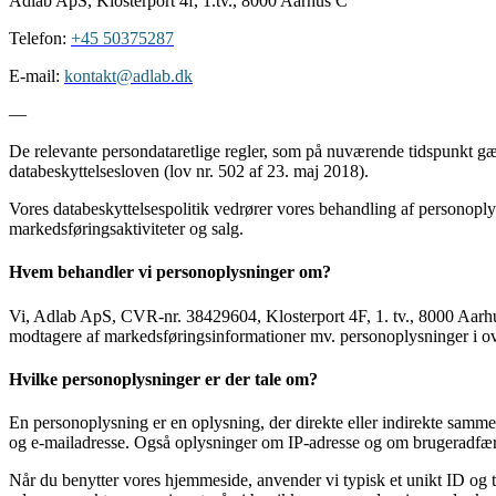
Adlab ApS, Klosterport 4f, 1.tv., 8000 Aarhus C
Telefon:
+45 50375287
E-mail:
kontakt@adlab.dk
—
De relevante persondataretlige regler, som på nuværende tidspunkt gæl
databeskyttelsesloven (lov nr. 502 af 23. maj 2018).
Vores databeskyttelsespolitik vedrører vores behandling af personoplys
markedsføringsaktiviteter og salg.
Hvem behandler vi personoplysninger om?
Vi, Adlab ApS, CVR-nr. 38429604, Klosterport 4F, 1. tv., 8000 Aarhu
modtagere af markedsføringsinformationer mv. personoplysninger i ov
Hvilke personoplysninger er der tale om?
En personoplysning er en oplysning, der direkte eller indirekte sam
og e-mailadresse. Også oplysninger om IP-adresse og om brugeradfær
Når du benytter vores hjemmeside, anvender vi typisk et unikt ID og t