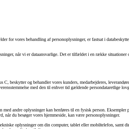
der for vores behandling af personoplysninger, er fastsat i databeskytt
ninger, når vi er dataansvarlige. Det er tilfældet i en række situationer
s C, beskytter og behandler vores kunders, medarbejderes, leverandøre
erensstemmelse med den til enhver tid gældende persondataretlige lov
men med andre oplysninger kan henføres til en fysisk person. Eksemple
d, når du besøger vores hjemmeside, kan være personoplysninger.
ekniske oplysninger om din computer, tablet eller mobiltelefon, samt di