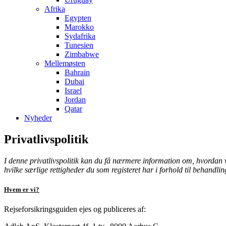
Afrika
Egypten
Marokko
Sydafrika
Tunesien
Zimbabwe
Mellemøsten
Bahrain
Dubai
Israel
Jordan
Qatar
Nyheder
Privatlivspolitik
I denne privatlivspolitik kan du få nærmere information om, hvordan v
hvilke særlige rettigheder du som registeret har i forhold til behandli
Hvem er vi?
Rejseforsikringsguiden ejes og publiceres af: