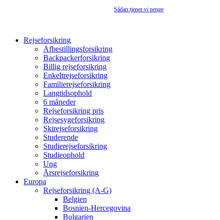
Rejseforsikringsguiden.dk er en annonceside –
Sådan tjener vi penge
Rejseforsikring
Afbestillingsforsikring
Backpackerforsikring
Billig rejseforsikring
Enkeltrejseforsikring
Familierejseforsikring
Langtidsophold
6 måneder
Rejseforsikring pris
Rejsesygeforsikring
Skirejseforsikring
Studerende
Studierejseforsikring
Studieophold
Ung
Årsrejseforsikring
Europa
Rejseforsikring (A-G)
Belgien
Bosnien-Hercegovina
Bulgarien