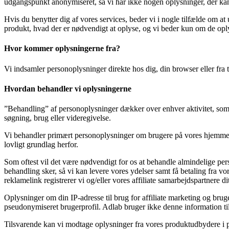
udgangspunkt anonymiseret, så vi har ikke nogen oplysninger, der kan 
Hvis du benytter dig af vores services, beder vi i nogle tilfælde om at 
produkt, hvad der er nødvendigt at oplyse, og vi beder kun om de oplysn
Hvor kommer oplysningerne fra?
Vi indsamler personoplysninger direkte hos dig, din browser eller fra 
Hvordan behandler vi oplysningerne
”Behandling” af personoplysninger dækker over enhver aktivitet, som pe
søgning, brug eller videregivelse.
Vi behandler primært personoplysninger om brugere på vores hjemmesid
lovligt grundlag herfor.
Som oftest vil det være nødvendigt for os at behandle almindelige per
behandling sker, så vi kan levere vores ydelser samt få betaling fra v
reklamelink registrerer vi og/eller vores affiliate samarbejdspartnere di
Oplysninger om din IP-adresse til brug for affiliate marketing og br
pseudonymiseret brugerprofil. Adlab bruger ikke denne information til
Tilsvarende kan vi modtage oplysninger fra vores produktudbydere i pse