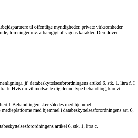
arbejdspartnere til offentlige myndigheder, private virksomheder,
fonde, foreninger mv. afhængigt af sagens karakter. Derudover
igning), jf. databeskyttelsesforordningens artikel 6, stk. 1, litra f. I
itra b. Hvis du vil modsætte dig denne type behandling, kan vi
 hertil. Behandlingen sker således med hjemmel i
le medieplatforme med hjemmel i databeskyttelsesforordningens art. 6,
beskyttelsesforordningens artikel 6, stk. 1, litra c.