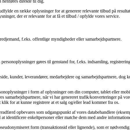
henføres direkte til dig.
udfylde en række oplysninger for at generere relevante tilbud på resultats
inger, der er relevante for at få et tilbud / opfylde vores service.
tredjemand, f.eks. offentlige myndigheder eller samarbejdspartnere.
rsonoplysninger gøres til genstand for, f.eks. indsamling, registrering
e, kunder, leverandører, medarbejdere og samarbejdspartnere, dog kun 
sonoplysninger i form af oplysninger om din computer, tablet eller mobi
ores samarbejdspartnere, når vi har genereret trafik/konverteringer på v
t klik for at kunne registrere at et salg og/eller lead kommer fra os.
ugeradfærd opbevares som udgangspunkt af vores databehandlere (eksemp
 at identificere enkeltpersoner eller matche dem med andre information
udonymiseret form (transaktionsid eller lignende), som er nødvendig for