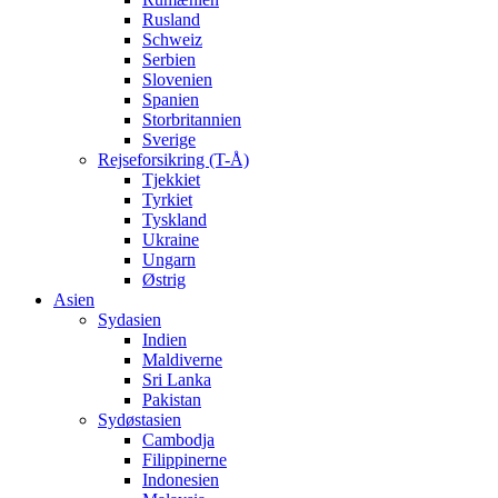
Rusland
Schweiz
Serbien
Slovenien
Spanien
Storbritannien
Sverige
Rejseforsikring (T-Å)
Tjekkiet
Tyrkiet
Tyskland
Ukraine
Ungarn
Østrig
Asien
Sydasien
Indien
Maldiverne
Sri Lanka
Pakistan
Sydøstasien
Cambodja
Filippinerne
Indonesien