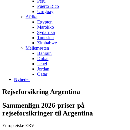
Peru
Puerto Rico
Uruguay
Afrika
Egypten
Marokko
Sydafrika
Tunesien
Zimbabwe
Mellemøsten
Bahrain
Dubai
Israel
Jordan
Qatar
Nyheder
Rejseforsikring Argentina
Sammenlign 2026-priser på
rejseforsikringer til Argentina
Europæiske ERV