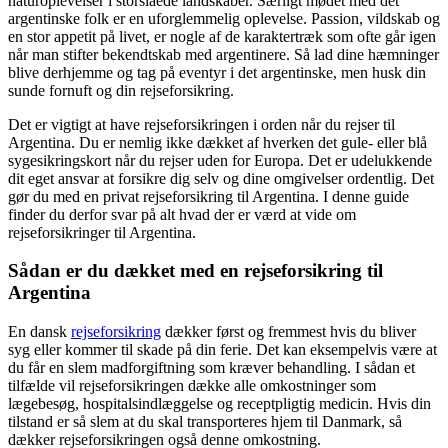
naturoplevelser i storslåede landskaber. Særligt mødet med det
argentinske folk er en uforglemmelig oplevelse. Passion, vildskab og
en stor appetit på livet, er nogle af de karaktertræk som ofte går igen
når man stifter bekendtskab med argentinere. Så lad dine hæmninger
blive derhjemme og tag på eventyr i det argentinske, men husk din
sunde fornuft og din rejseforsikring.
Det er vigtigt at have rejseforsikringen i orden når du rejser til
Argentina. Du er nemlig ikke dækket af hverken det gule- eller blå
sygesikringskort når du rejser uden for Europa. Det er udelukkende
dit eget ansvar at forsikre dig selv og dine omgivelser ordentlig. Det
gør du med en privat rejseforsikring til Argentina. I denne guide
finder du derfor svar på alt hvad der er værd at vide om
rejseforsikringer til Argentina.
Sådan er du dækket med en rejseforsikring til
Argentina
En dansk
rejseforsikring
dækker først og fremmest hvis du bliver
syg eller kommer til skade på din ferie. Det kan eksempelvis være at
du får en slem madforgiftning som kræver behandling. I sådan et
tilfælde vil rejseforsikringen dække alle omkostninger som
lægebesøg, hospitalsindlæggelse og receptpligtig medicin. Hvis din
tilstand er så slem at du skal transporteres hjem til Danmark, så
dækker rejseforsikringen også denne omkostning.