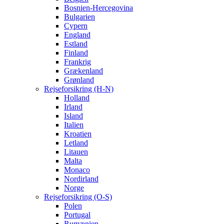
Bosnien-Hercegovina
Bulgarien
Cypern
England
Estland
Finland
Frankrig
Grækenland
Grønland
Rejseforsikring (H-N)
Holland
Irland
Island
Italien
Kroatien
Letland
Litauen
Malta
Monaco
Nordirland
Norge
Rejseforsikring (O-S)
Polen
Portugal
Rumænien