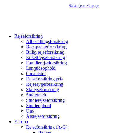
Rejseforsikringsguiden.dk er en annonceside –
Sådan tjener vi penge
Rejseforsikring
Afbestillingsforsikring
Backpackerforsikring
Billig rejseforsikring
Enkeltrejseforsikring
Familierejseforsikring
Langtidsophold
6 måneder
Rejseforsikring pris
Rejsesygeforsikring
Skirejseforsikring
Studerende
Studierejseforsikring
Studieophold
Ung
Årsrejseforsikring
Europa
Rejseforsikring (A-G)
Belgien