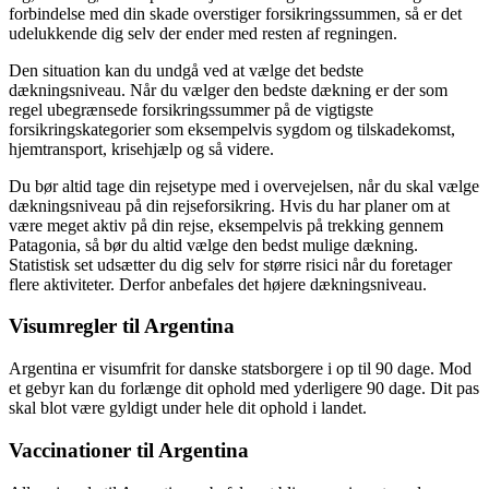
forbindelse med din skade overstiger forsikringssummen, så er det
udelukkende dig selv der ender med resten af regningen.
Den situation kan du undgå ved at vælge det bedste
dækningsniveau. Når du vælger den bedste dækning er der som
regel ubegrænsede forsikringssummer på de vigtigste
forsikringskategorier som eksempelvis sygdom og tilskadekomst,
hjemtransport, krisehjælp og så videre.
Du bør altid tage din rejsetype med i overvejelsen, når du skal vælge
dækningsniveau på din rejseforsikring. Hvis du har planer om at
være meget aktiv på din rejse, eksempelvis på trekking gennem
Patagonia, så bør du altid vælge den bedst mulige dækning.
Statistisk set udsætter du dig selv for større risici når du foretager
flere aktiviteter. Derfor anbefales det højere dækningsniveau.
Visumregler til Argentina
Argentina er visumfrit for danske statsborgere i op til 90 dage. Mod
et gebyr kan du forlænge dit ophold med yderligere 90 dage. Dit pas
skal blot være gyldigt under hele dit ophold i landet.
Vaccinationer til Argentina