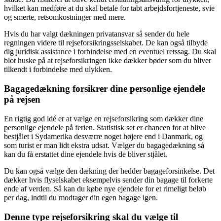
hvilket kan medføre at du skal betale for tabt arbejdsfortjeneste, svie
og smerte, retsomkostninger med mere.
Hvis du har valgt dækningen privatansvar så sender du hele
regningen videre til rejseforsikringsselskabet. De kan også tilbyde
dig juridisk assistance i forbindelse med en eventuel retssag. Du skal
blot huske på at rejseforsikringen ikke dækker bøder som du bliver
tilkendt i forbindelse med ulykken.
Bagagedækning forsikrer dine personlige ejendele
på rejsen
En rigtig god idé er at vælge en rejseforsikring som dækker dine
personlige ejendele på ferien. Statistisk set er chancen for at blive
bestjålet i Sydamerika desværre noget højere end i Danmark, og
som turist er man lidt ekstra udsat. Vælger du bagagedækning så
kan du få erstattet dine ejendele hvis de bliver stjålet.
Du kan også vælge den dækning der hedder bagageforsinkelse. Det
dækker hvis flyselskabet eksempelvis sender din bagage til forkerte
ende af verden. Så kan du købe nye ejendele for et rimeligt beløb
per dag, indtil du modtager din egen bagage igen.
Denne type rejseforsikring skal du vælge til