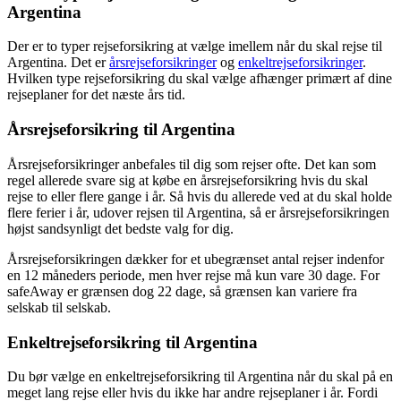
Argentina
Der er to typer rejseforsikring at vælge imellem når du skal rejse til
Argentina. Det er
årsrejseforsikringer
og
enkeltrejseforsikringer
.
Hvilken type rejseforsikring du skal vælge afhænger primært af dine
rejseplaner for det næste års tid.
Årsrejseforsikring til Argentina
Årsrejseforsikringer anbefales til dig som rejser ofte. Det kan som
regel allerede svare sig at købe en årsrejseforsikring hvis du skal
rejse to eller flere gange i år. Så hvis du allerede ved at du skal holde
flere ferier i år, udover rejsen til Argentina, så er årsrejseforsikringen
højst sandsynligt det bedste valg for dig.
Årsrejseforsikringen dækker for et ubegrænset antal rejser indenfor
en 12 måneders periode, men hver rejse må kun vare 30 dage. For
safeAway er grænsen dog 22 dage, så grænsen kan variere fra
selskab til selskab.
Enkeltrejseforsikring til Argentina
Du bør vælge en enkeltrejseforsikring til Argentina når du skal på en
meget lang rejse eller hvis du ikke har andre rejseplaner i år. Fordi