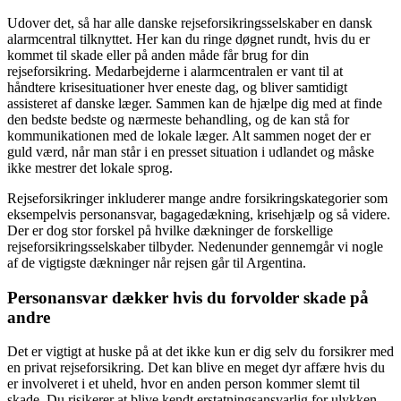
Udover det, så har alle danske rejseforsikringsselskaber en dansk
alarmcentral tilknyttet. Her kan du ringe døgnet rundt, hvis du er
kommet til skade eller på anden måde får brug for din
rejseforsikring. Medarbejderne i alarmcentralen er vant til at
håndtere krisesituationer hver eneste dag, og bliver samtidigt
assisteret af danske læger. Sammen kan de hjælpe dig med at finde
den bedste bedste og nærmeste behandling, og de kan stå for
kommunikationen med de lokale læger. Alt sammen noget der er
guld værd, når man står i en presset situation i udlandet og måske
ikke mestrer det lokale sprog.
Rejseforsikringer inkluderer mange andre forsikringskategorier som
eksempelvis personansvar, bagagedækning, krisehjælp og så videre.
Der er dog stor forskel på hvilke dækninger de forskellige
rejseforsikringsselskaber tilbyder. Nedenunder gennemgår vi nogle
af de vigtigste dækninger når rejsen går til Argentina.
Personansvar dækker hvis du forvolder skade på
andre
Det er vigtigt at huske på at det ikke kun er dig selv du forsikrer med
en privat rejseforsikring. Det kan blive en meget dyr affære hvis du
er involveret i et uheld, hvor en anden person kommer slemt til
skade. Du risikerer at blive kendt erstatningsansvarlig for ulykken,