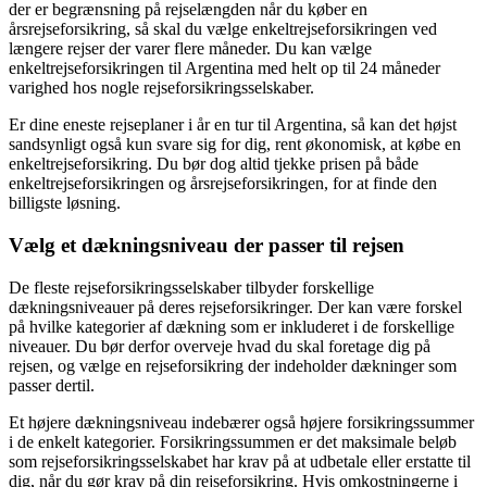
der er begrænsning på rejselængden når du køber en
årsrejseforsikring, så skal du vælge enkeltrejseforsikringen ved
længere rejser der varer flere måneder. Du kan vælge
enkeltrejseforsikringen til Argentina med helt op til 24 måneder
varighed hos nogle rejseforsikringsselskaber.
Er dine eneste rejseplaner i år en tur til Argentina, så kan det højst
sandsynligt også kun svare sig for dig, rent økonomisk, at købe en
enkeltrejseforsikring. Du bør dog altid tjekke prisen på både
enkeltrejseforsikringen og årsrejseforsikringen, for at finde den
billigste løsning.
Vælg et dækningsniveau der passer til rejsen
De fleste rejseforsikringsselskaber tilbyder forskellige
dækningsniveauer på deres rejseforsikringer. Der kan være forskel
på hvilke kategorier af dækning som er inkluderet i de forskellige
niveauer. Du bør derfor overveje hvad du skal foretage dig på
rejsen, og vælge en rejseforsikring der indeholder dækninger som
passer dertil.
Et højere dækningsniveau indebærer også højere forsikringssummer
i de enkelt kategorier. Forsikringssummen er det maksimale beløb
som rejseforsikringsselskabet har krav på at udbetale eller erstatte til
dig, når du gør krav på din rejseforsikring. Hvis omkostningerne i