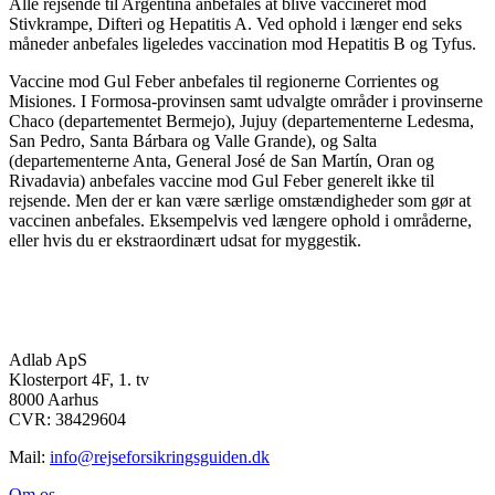
Alle rejsende til Argentina anbefales at blive vaccineret mod
Stivkrampe, Difteri og Hepatitis A. Ved ophold i længer end seks
måneder anbefales ligeledes vaccination mod Hepatitis B og Tyfus.
Vaccine mod Gul Feber anbefales til regionerne Corrientes og
Misiones. I Formosa-provinsen samt udvalgte områder i provinserne
Chaco (departementet Bermejo), Jujuy (departementerne Ledesma,
San Pedro, Santa Bárbara og Valle Grande), og Salta
(departementerne Anta, General José de San Martín, Oran og
Rivadavia) anbefales vaccine mod Gul Feber generelt ikke til
rejsende. Men der er kan være særlige omstændigheder som gør at
vaccinen anbefales. Eksempelvis ved længere ophold i områderne,
eller hvis du er ekstraordinært udsat for myggestik.
Adlab ApS
Klosterport 4F, 1. tv
8000 Aarhus
CVR: 38429604
Mail:
info@rejseforsikringsguiden.dk
Om os