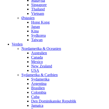
Malaysia
Singapore
Thailand
Vietnam
Østasien
Hong Kong
Japan
Kina
Sydkorea
Taiwan
Verden
Nordamerika & Oceanien
Australien
Canada
Mexico
New Zealand
USA
Sydamerika & Caribien
Sydamerika
Argentina
Brasilien
Colombia
Cuba
Den Dominikanske Republik
Jamaica