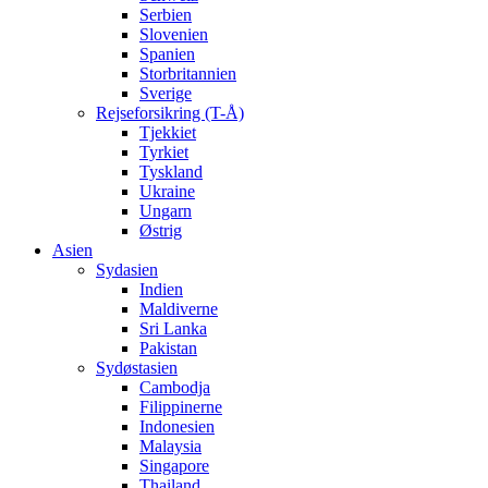
Serbien
Slovenien
Spanien
Storbritannien
Sverige
Rejseforsikring (T-Å)
Tjekkiet
Tyrkiet
Tyskland
Ukraine
Ungarn
Østrig
Asien
Sydasien
Indien
Maldiverne
Sri Lanka
Pakistan
Sydøstasien
Cambodja
Filippinerne
Indonesien
Malaysia
Singapore
Thailand