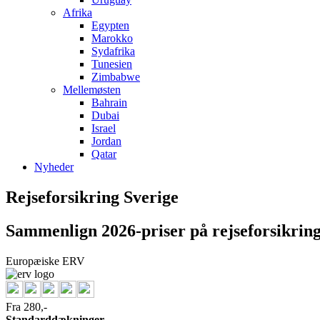
Afrika
Egypten
Marokko
Sydafrika
Tunesien
Zimbabwe
Mellemøsten
Bahrain
Dubai
Israel
Jordan
Qatar
Nyheder
Rejseforsikring Sverige
Sammenlign 2026-priser på rejseforsikringe
Europæiske ERV
Fra 280,-
Standarddækninger