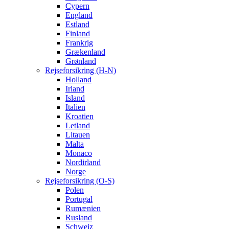
Cypern
England
Estland
Finland
Frankrig
Grækenland
Grønland
Rejseforsikring (H-N)
Holland
Irland
Island
Italien
Kroatien
Letland
Litauen
Malta
Monaco
Nordirland
Norge
Rejseforsikring (O-S)
Polen
Portugal
Rumænien
Rusland
Schweiz