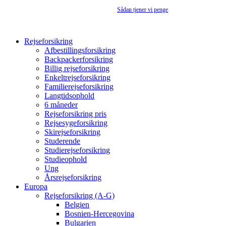
Rejseforsikringsguiden.dk er en annonceside –
Sådan tjener vi penge
Rejseforsikring
Afbestillingsforsikring
Backpackerforsikring
Billig rejseforsikring
Enkeltrejseforsikring
Familierejseforsikring
Langtidsophold
6 måneder
Rejseforsikring pris
Rejsesygeforsikring
Skirejseforsikring
Studerende
Studierejseforsikring
Studieophold
Ung
Årsrejseforsikring
Europa
Rejseforsikring (A-G)
Belgien
Bosnien-Hercegovina
Bulgarien