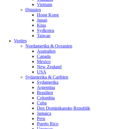
Vietnam
Østasien
Hong Kong
Japan
Kina
Sydkorea
Taiwan
Verden
Nordamerika & Oceanien
Australien
Canada
Mexico
New Zealand
USA
Sydamerika & Caribien
Sydamerika
Argentina
Brasilien
Colombia
Cuba
Den Dominikanske Republik
Jamaica
Peru
Puerto Rico
Uruguay