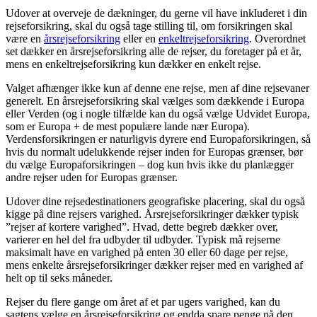
Udover at overveje de dækninger, du gerne vil have inkluderet i din
rejseforsikring, skal du også tage stilling til, om forsikringen skal
være en
årsrejseforsikring
eller en
enkeltrejseforsikring
. Overordnet
set dækker en årsrejseforsikring alle de rejser, du foretager på et år,
mens en enkeltrejseforsikring kun dækker en enkelt rejse.
Valget afhænger ikke kun af denne ene rejse, men af dine rejsevaner
generelt. En årsrejseforsikring skal vælges som dækkende i Europa
eller Verden (og i nogle tilfælde kan du også vælge Udvidet Europa,
som er Europa + de mest populære lande nær Europa).
Verdensforsikringen er naturligvis dyrere end Europaforsikringen, så
hvis du normalt udelukkende rejser inden for Europas grænser, bør
du vælge Europaforsikringen – dog kun hvis ikke du planlægger
andre rejser uden for Europas grænser.
Udover dine rejsedestinationers geografiske placering, skal du også
kigge på dine rejsers varighed. Årsrejseforsikringer dækker typisk
”rejser af kortere varighed”. Hvad, dette begreb dækker over,
varierer en hel del fra udbyder til udbyder. Typisk må rejserne
maksimalt have en varighed på enten 30 eller 60 dage per rejse,
mens enkelte årsrejseforsikringer dækker rejser med en varighed af
helt op til seks måneder.
Rejser du flere gange om året af et par ugers varighed, kan du
sagtens vælge en årsrejseforsikring og endda spare penge på den.