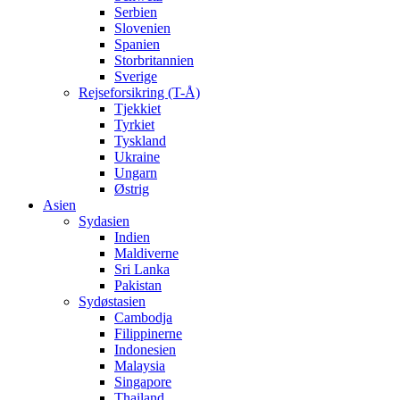
Serbien
Slovenien
Spanien
Storbritannien
Sverige
Rejseforsikring (T-Å)
Tjekkiet
Tyrkiet
Tyskland
Ukraine
Ungarn
Østrig
Asien
Sydasien
Indien
Maldiverne
Sri Lanka
Pakistan
Sydøstasien
Cambodja
Filippinerne
Indonesien
Malaysia
Singapore
Thailand