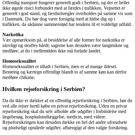
Offentlig transport fungerer generelt godt i Serbien, og der er heller
ikke øgede risici forbundet med at færdes i trafikken. Vejnettet er
generelt i god stand, og færdselsregler overholdes på samme vis som
i Danmark. Du bør dog være forsigtig med at hidse dig op i
trafikken, da sådanne sammenstød har tendens til et voldeligt udfald.
Narkotika
Vær opmærksom på, at besiddelse af alle former for narkotika er
ulovligt og straffes hårdt; sagerne kan desuden være langtrukne og
medføre, at du i mellemtiden ikke må forlade landet.
Homoseksualitet
Homoseksualitet er tilladt i Serbien, men er af mange ildeset.
Berøring og kærtegn offentligt blandt to af samme køn kan derfor
medføre chikane.
Hvilken rejseforsikring i Serbien?
Da du ikke er dækket af en offentlig rejseforsikring i Serbien, bør du
ved alle rejser hertil købe en privat rejseforsikring. Uden en privat
rejseforsikring skal du selv afholde alle udgifter i forbindelse med
lægebesøg, hospitalsindlæggelse, medicin, med videre.
Rejseforsikringen kan desuden dække en hel del andre uforudsete
og pludseligt opståede udgifter, afhængigt af den valgte forsikring.