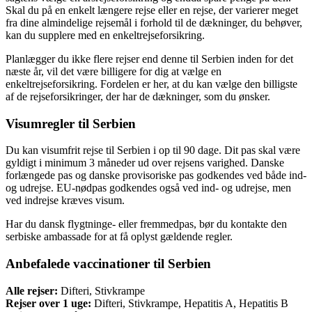
Skal du på en enkelt længere rejse eller en rejse, der varierer meget
fra dine almindelige rejsemål i forhold til de dækninger, du behøver,
kan du supplere med en enkeltrejseforsikring.
Planlægger du ikke flere rejser end denne til Serbien inden for det
næste år, vil det være billigere for dig at vælge en
enkeltrejseforsikring. Fordelen er her, at du kan vælge den billigste
af de rejseforsikringer, der har de dækninger, som du ønsker.
Visumregler til Serbien
Du kan visumfrit rejse til Serbien i op til 90 dage. Dit pas skal være
gyldigt i minimum 3 måneder ud over rejsens varighed. Danske
forlængede pas og danske provisoriske pas godkendes ved både ind-
og udrejse. EU-nødpas godkendes også ved ind- og udrejse, men
ved indrejse kræves visum.
Har du dansk flygtninge- eller fremmedpas, bør du kontakte den
serbiske ambassade for at få oplyst gældende regler.
Anbefalede vaccinationer til Serbien
Alle rejser:
Difteri, Stivkrampe
Rejser over 1 uge:
Difteri, Stivkrampe, Hepatitis A, Hepatitis B