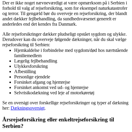
Der er ikke noget nævneværdigt at være opmærksom på i Serbien i
forhold til valg af rejseforsikring, som for eksempel naturkatastrofer
og terror. Til gengæld bør du overveje en rejseforsikring, der blandt
andet dækker fejlbehandling, da sundhedsvæsenet generelt er
anderledes end det kendes fra Danmark.
Alle rejseforsikringer dækker pludseligt opstået sygdom og ulykke.
Derudover kan du overveje følgende dækninger, når du skal vælge
rejseforsikring til Serbien:
Hjemkaldelse i forbindelse med sygdom/død hos nærtstående
familiemedlem
Lægelig fejlbehandling
Ulykkesforsikring
Afbestilling
Personlige ejendele
Forsinket afgang og hjemrejse
Forsinket ankomst ved ud- og hjemrejse
Selvrisikodækning ved leje af motorkøretøj
Se en oversigt over forskellige rejseforsikringer og typer af dækning
her:
Dækningsoversigt
.
Årsrejseforsikring eller enkeltrejseforsikring til
Serbien?