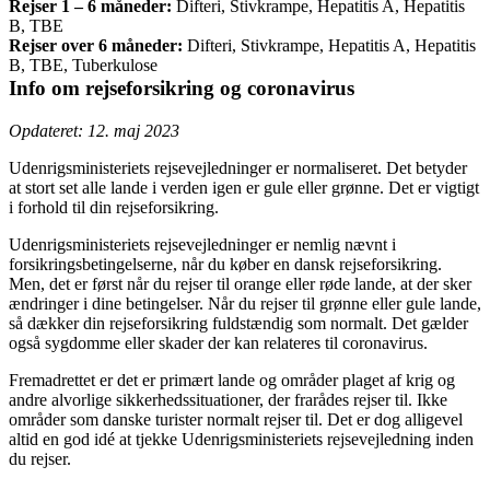
Rejser 1 – 6 måneder:
Difteri, Stivkrampe, Hepatitis A, Hepatitis
B, TBE
Rejser over 6 måneder:
Difteri, Stivkrampe, Hepatitis A, Hepatitis
B, TBE, Tuberkulose
Info om rejseforsikring og coronavirus
Opdateret: 12. maj 2023
Udenrigsministeriets rejsevejledninger er normaliseret. Det betyder
at stort set alle lande i verden igen er gule eller grønne. Det er vigtigt
i forhold til din rejseforsikring.
Udenrigsministeriets rejsevejledninger er nemlig nævnt i
forsikringsbetingelserne, når du køber en dansk rejseforsikring.
Men, det er først når du rejser til orange eller røde lande, at der sker
ændringer i dine betingelser. Når du rejser til grønne eller gule lande,
så dækker din rejseforsikring fuldstændig som normalt. Det gælder
også sygdomme eller skader der kan relateres til coronavirus.
Fremadrettet er det er primært lande og områder plaget af krig og
andre alvorlige sikkerhedssituationer, der frarådes rejser til. Ikke
områder som danske turister normalt rejser til. Det er dog alligevel
altid en god idé at tjekke Udenrigsministeriets rejsevejledning inden
du rejser.