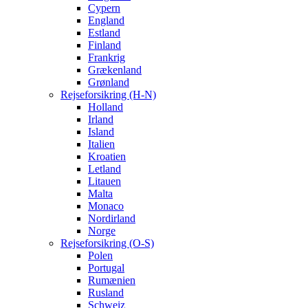
Cypern
England
Estland
Finland
Frankrig
Grækenland
Grønland
Rejseforsikring (H-N)
Holland
Irland
Island
Italien
Kroatien
Letland
Litauen
Malta
Monaco
Nordirland
Norge
Rejseforsikring (O-S)
Polen
Portugal
Rumænien
Rusland
Schweiz