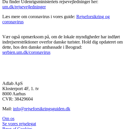
Du finder Udenrigsministeriets rejsevejledninger her:
um.dk/rejsevejledninger
Læs mere om coronavirus i vores guide:
Rejseforsikring og
coronavirus
Vær også opmærksom på, om de lokale myndigheder har indført
indrejserestriktioner overfor danske turister. Hold dig opdateret om
dette, hos den danske ambassade i Beograd:
serbien.um.dk/coronavirus
Adlab ApS
Klosterport 4F, 1. tv
8000 Aarhus
CVR: 38429604
Mail:
info@rejseforsikringsguiden.dk
Om os
Se vores rejselegat
Brug af Cookies