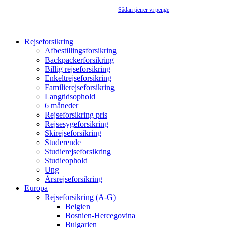
Rejseforsikringsguiden.dk er en annonceside –
Sådan tjener vi penge
Rejseforsikring
Afbestillingsforsikring
Backpackerforsikring
Billig rejseforsikring
Enkeltrejseforsikring
Familierejseforsikring
Langtidsophold
6 måneder
Rejseforsikring pris
Rejsesygeforsikring
Skirejseforsikring
Studerende
Studierejseforsikring
Studieophold
Ung
Årsrejseforsikring
Europa
Rejseforsikring (A-G)
Belgien
Bosnien-Hercegovina
Bulgarien