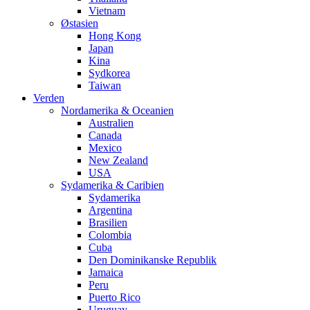
Vietnam
Østasien
Hong Kong
Japan
Kina
Sydkorea
Taiwan
Verden
Nordamerika & Oceanien
Australien
Canada
Mexico
New Zealand
USA
Sydamerika & Caribien
Sydamerika
Argentina
Brasilien
Colombia
Cuba
Den Dominikanske Republik
Jamaica
Peru
Puerto Rico
Uruguay