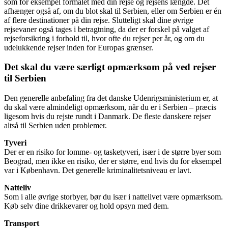
som for eksempel formålet med din rejse og rejsens længde. Det
afhænger også af, om du blot skal til Serbien, eller om Serbien er én
af flere destinationer på din rejse. Slutteligt skal dine øvrige
rejsevaner også tages i betragtning, da der er forskel på valget af
rejseforsikring i forhold til, hvor ofte du rejser per år, og om du
udelukkende rejser inden for Europas grænser.
Det skal du være særligt opmærksom på ved rejser
til Serbien
Den generelle anbefaling fra det danske Udenrigsministerium er, at
du skal være almindeligt opmærksom, når du er i Serbien – præcis
ligesom hvis du rejste rundt i Danmark. De fleste danskere rejser
altså til Serbien uden problemer.
Tyveri
Der er en risiko for lomme- og tasketyveri, især i de større byer som
Beograd, men ikke en risiko, der er større, end hvis du for eksempel
var i København. Det generelle kriminalitetsniveau er lavt.
Natteliv
Som i alle øvrige storbyer, bør du især i nattelivet være opmærksom.
Køb selv dine drikkevarer og hold opsyn med dem.
Transport