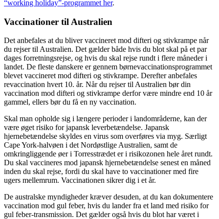
“working holiday”-programmet her
.
Vaccinationer til Australien
Det anbefales at du bliver vaccineret mod difteri og stivkrampe når
du rejser til Australien. Det gælder både hvis du blot skal på et par
dages forretningsrejse, og hvis du skal rejse rundt i flere måneder i
landet. De fleste danskere er gennem børnevaccinationsprogrammet
blevet vaccineret mod difteri og stivkrampe. Derefter anbefales
revaccination hvert 10. år. Når du rejser til Australien bør din
vaccination mod difteri og stivkrampe derfor være mindre end 10 år
gammel, ellers bør du få en ny vaccination.
Skal man opholde sig i længere perioder i landområderne, kan der
være øget risiko for japansk leverbetændelse. Japansk
hjernebetændelse skyldes en virus som overføres via myg. Særligt
Cape York-halvøen i det Nordøstlige Australien, samt de
omkringliggende øer i Torresstrædet er i risikozonen hele året rundt.
Du skal vaccineres mod japansk hjernebetændelse senest en måned
inden du skal rejse, fordi du skal have to vaccinationer med fire
ugers mellemrum. Vaccinationen sikrer dig i et år.
De australske myndigheder kræver desuden, at du kan dokumentere
vaccination mod gul feber, hvis du lander fra et land med risiko for
gul feber-transmission. Det gælder også hvis du blot har været i