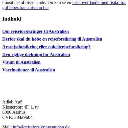
transit i et af disse lande. Du kan se en
liste over lande med risiko for
gul feber-transmission her
.
Indhold
Om rejseforsikringer til Australien
Derfor skal du købe en rejseforsikring til Australien
Årsrejseforsikring eller enkeltrejseforsikring?
Den rigtige dækning for Australien
Visum til Australien
Vaccinationer til Australien
Adlab ApS
Klosterport 4F, 1. tv
8000 Aarhus
CVR: 38429604
Mail:
info@rejseforsikringsguiden.dk