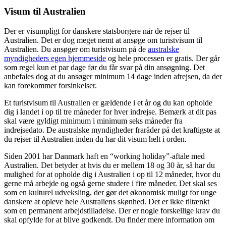
Visum til Australien
Der er visumpligt for danskere statsborgere når de rejser til
Australien. Det er dog meget nemt at ansøge om turistvisum til
Australien. Du ansøger om turistvisum på de
australske
myndigheders egen hjemmeside
og hele processen er gratis. Der går
som regel kun et par dage før du får svar på din ansøgning. Det
anbefales dog at du ansøger minimum 14 dage inden afrejsen, da der
kan forekommer forsinkelser.
Et turistvisum til Australien er gældende i et år og du kan opholde
dig i landet i op til tre måneder for hver indrejse. Bemærk at dit pas
skal være gyldigt minimum i minimum seks måneder fra
indrejsedato. De australske myndigheder fraråder på det kraftigste at
du rejser til Australien inden du har dit visum helt i orden.
Siden 2001 har Danmark haft en “working holiday”-aftale med
Australien. Det betyder at hvis du er mellem 18 og 30 år, så har du
mulighed for at opholde dig i Australien i op til 12 måneder, hvor du
gerne må arbejde og også gerne studere i fire måneder. Det skal ses
som en kulturel udveksling, der gør det økonomisk muligt for unge
danskere at opleve hele Australiens skønhed. Det er ikke tiltænkt
som en permanent arbejdstilladelse. Der er nogle forskellige krav du
skal opfylde for at blive godkendt. Du finder mere information om