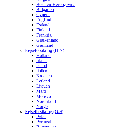
Bosnien-Hercegovina
Bulgarien
Cypern
England
Estland
Finland
Frankrig
Grækenland
Grønland
Rejseforsikring (H-N)
Holland
Irland
Island
Italien
Kroatien
Letland
Litauen
Malta
Monaco
Nordirland
Norge
Rejseforsikring (O-S)
Polen
Portugal
Rumænien