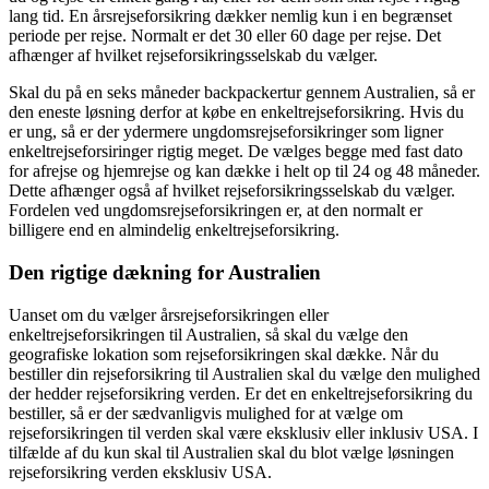
lang tid. En årsrejseforsikring dækker nemlig kun i en begrænset
periode per rejse. Normalt er det 30 eller 60 dage per rejse. Det
afhænger af hvilket rejseforsikringsselskab du vælger.
Skal du på en seks måneder backpackertur gennem Australien, så er
den eneste løsning derfor at købe en enkeltrejseforsikring. Hvis du
er ung, så er der ydermere ungdomsrejseforsikringer som ligner
enkeltrejseforsiringer rigtig meget. De vælges begge med fast dato
for afrejse og hjemrejse og kan dække i helt op til 24 og 48 måneder.
Dette afhænger også af hvilket rejseforsikringsselskab du vælger.
Fordelen ved ungdomsrejseforsikringen er, at den normalt er
billigere end en almindelig enkeltrejseforsikring.
Den rigtige dækning for Australien
Uanset om du vælger årsrejseforsikringen eller
enkeltrejseforsikringen til Australien, så skal du vælge den
geografiske lokation som rejseforsikringen skal dække. Når du
bestiller din rejseforsikring til Australien skal du vælge den mulighed
der hedder rejseforsikring verden. Er det en enkeltrejseforsikring du
bestiller, så er der sædvanligvis mulighed for at vælge om
rejseforsikringen til verden skal være eksklusiv eller inklusiv USA. I
tilfælde af du kun skal til Australien skal du blot vælge løsningen
rejseforsikring verden eksklusiv USA.