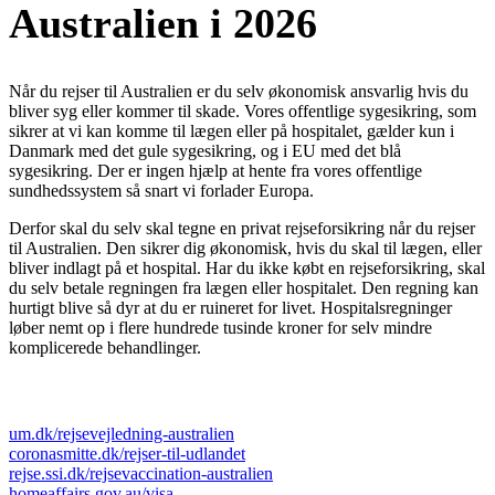
Australien i 2026
Når du rejser til Australien er du selv økonomisk ansvarlig hvis du
bliver syg eller kommer til skade. Vores offentlige sygesikring, som
sikrer at vi kan komme til lægen eller på hospitalet, gælder kun i
Danmark med det gule sygesikring, og i EU med det blå
sygesikring. Der er ingen hjælp at hente fra vores offentlige
sundhedssystem så snart vi forlader Europa.
Derfor skal du selv skal tegne en privat rejseforsikring når du rejser
til Australien. Den sikrer dig økonomisk, hvis du skal til lægen, eller
bliver indlagt på et hospital. Har du ikke købt en rejseforsikring, skal
du selv betale regningen fra lægen eller hospitalet. Den regning kan
hurtigt blive så dyr at du er ruineret for livet. Hospitalsregninger
løber nemt op i flere hundrede tusinde kroner for selv mindre
komplicerede behandlinger.
Nyttige links
um.dk/rejsevejledning-australien
coronasmitte.dk/rejser-til-udlandet
rejse.ssi.dk/rejsevaccination-australien
homeaffairs.gov.au/visa