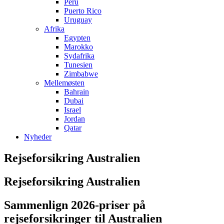
Peru
Puerto Rico
Uruguay
Afrika
Egypten
Marokko
Sydafrika
Tunesien
Zimbabwe
Mellemøsten
Bahrain
Dubai
Israel
Jordan
Qatar
Nyheder
Rejseforsikring Australien
Rejseforsikring Australien
Sammenlign 2026-priser på
rejseforsikringer til Australien