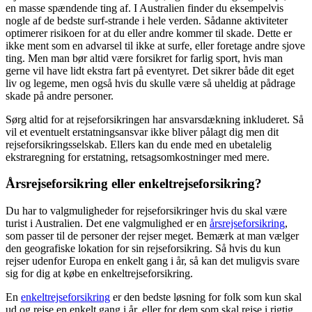
en masse spændende ting af. I Australien finder du eksempelvis
nogle af de bedste surf-strande i hele verden. Sådanne aktiviteter
optimerer risikoen for at du eller andre kommer til skade. Dette er
ikke ment som en advarsel til ikke at surfe, eller foretage andre sjove
ting. Men man bør altid være forsikret for farlig sport, hvis man
gerne vil have lidt ekstra fart på eventyret. Det sikrer både dit eget
liv og legeme, men også hvis du skulle være så uheldig at pådrage
skade på andre personer.
Sørg altid for at rejseforsikringen har ansvarsdækning inkluderet. Så
vil et eventuelt erstatningsansvar ikke bliver pålagt dig men dit
rejseforsikringsselskab. Ellers kan du ende med en ubetalelig
ekstraregning for erstatning, retsagsomkostninger med mere.
Årsrejseforsikring eller enkeltrejseforsikring?
Du har to valgmuligheder for rejseforsikringer hvis du skal være
turist i Australien. Det ene valgmulighed er en
årsrejseforsikring
,
som passer til de personer der rejser meget. Bemærk at man vælger
den geografiske lokation for sin rejseforsikring. Så hvis du kun
rejser udenfor Europa en enkelt gang i år, så kan det muligvis svare
sig for dig at købe en enkeltrejseforsikring.
En
enkeltrejseforsikring
er den bedste løsning for folk som kun skal
ud og rejse en enkelt gang i år, eller for dem som skal rejse i rigtig