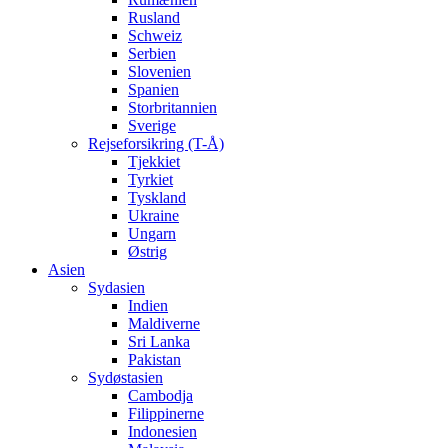
Rusland
Schweiz
Serbien
Slovenien
Spanien
Storbritannien
Sverige
Rejseforsikring (T-Å)
Tjekkiet
Tyrkiet
Tyskland
Ukraine
Ungarn
Østrig
Asien
Sydasien
Indien
Maldiverne
Sri Lanka
Pakistan
Sydøstasien
Cambodja
Filippinerne
Indonesien