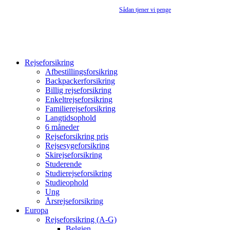
Rejseforsikringsguiden.dk er en annonceside –
Sådan tjener vi penge
Rejseforsikring
Afbestillingsforsikring
Backpackerforsikring
Billig rejseforsikring
Enkeltrejseforsikring
Familierejseforsikring
Langtidsophold
6 måneder
Rejseforsikring pris
Rejsesygeforsikring
Skirejseforsikring
Studerende
Studierejseforsikring
Studieophold
Ung
Årsrejseforsikring
Europa
Rejseforsikring (A-G)
Belgien