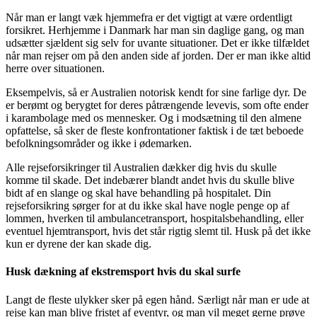
Når man er langt væk hjemmefra er det vigtigt at være ordentligt
forsikret. Herhjemme i Danmark har man sin daglige gang, og man
udsætter sjældent sig selv for uvante situationer. Det er ikke tilfældet
når man rejser om på den anden side af jorden. Der er man ikke altid
herre over situationen.
Eksempelvis, så er Australien notorisk kendt for sine farlige dyr. De
er berømt og berygtet for deres påtrængende levevis, som ofte ender
i karambolage med os mennesker. Og i modsætning til den almene
opfattelse, så sker de fleste konfrontationer faktisk i de tæt beboede
befolkningsområder og ikke i ødemarken.
Alle rejseforsikringer til Australien dækker dig hvis du skulle
komme til skade. Det indebærer blandt andet hvis du skulle blive
bidt af en slange og skal have behandling på hospitalet. Din
rejseforsikring sørger for at du ikke skal have nogle penge op af
lommen, hverken til ambulancetransport, hospitalsbehandling, eller
eventuel hjemtransport, hvis det står rigtig slemt til. Husk på det ikke
kun er dyrene der kan skade dig.
Husk dækning af ekstremsport hvis du skal surfe
Langt de fleste ulykker sker på egen hånd. Særligt når man er ude at
rejse kan man blive fristet af eventyr, og man vil meget gerne prøve