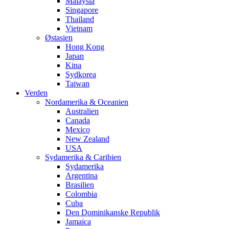
Malaysia
Singapore
Thailand
Vietnam
Østasien
Hong Kong
Japan
Kina
Sydkorea
Taiwan
Verden
Nordamerika & Oceanien
Australien
Canada
Mexico
New Zealand
USA
Sydamerika & Caribien
Sydamerika
Argentina
Brasilien
Colombia
Cuba
Den Dominikanske Republik
Jamaica